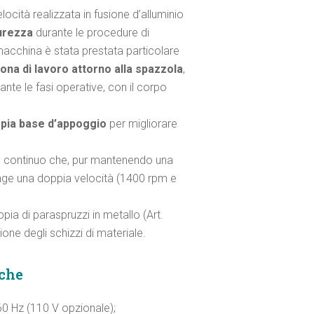
ocità realizzata in fusione d’alluminio
urezza
durante le procedure di
macchina è stata prestata particolare
ona di lavoro attorno alla spazzola
,
ante le fasi operative, con il corpo
pia base d’appoggio
per migliorare
o continuo che, pur mantenendo una
nge una doppia velocità (1400 rpm e
ia di paraspruzzi in metallo (Art.
one degli schizzi di materiale.
iche
0 Hz (110 V opzionale);