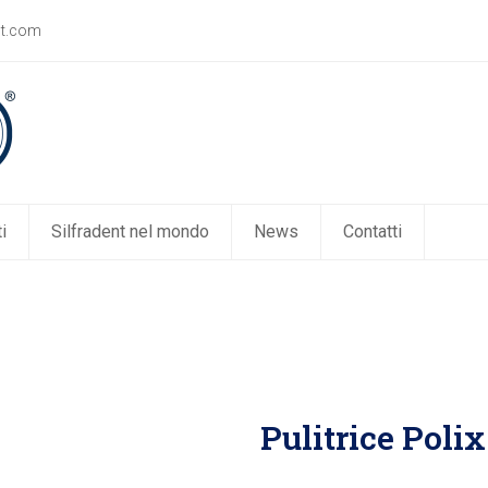
nt.com
i
Silfradent nel mondo
News
Contatti
Pulitrice Polix