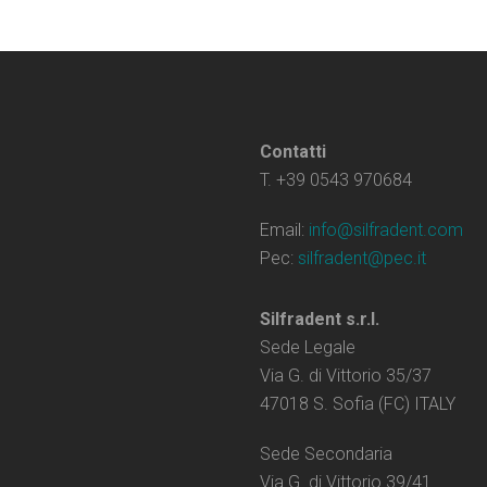
Contatti
T. +39 0543 970684
Email:
info@silfradent.com
Pec:
silfradent@pec.it
Silfradent s.r.l.
Sede Legale
Via G. di Vittorio 35/37
47018 S. Sofia (FC) ITALY
Sede Secondaria
Via G. di Vittorio 39/41