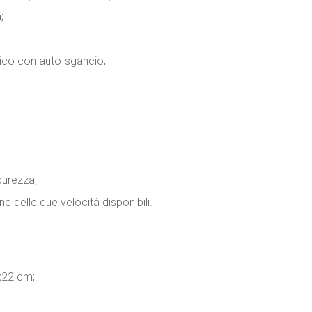
;
ico con auto-sgancio;
curezza;
ne delle due velocità disponibili.
x22 cm;