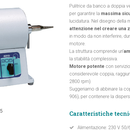
Pulitrice da banco a doppia vel
per garantire la
massima sic
lucidatura. Nel disegno della 
attenzione nel creare una z
in modo da non interferire, dur
motore.
La struttura comprende un’
am
la stabilità complessiva.
Motore potente
con servizi
considerevole coppia, raggiu
2800 rpm).
Suggeriamo di abbinare la copp
906), per contenere la dispersi
05
Caratteristiche tecn
Alimentazione: 230 V 50/6