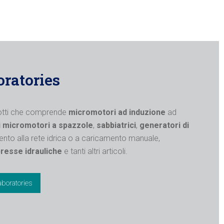
oratories
otti che comprende
micromotori
ad induzione
ad
i micromotori
a spazzole
,
sabbiatrici
,
generatori di
nto alla rete idrica o a caricamento manuale,
presse idrauliche
e tanti altri articoli.
aboratories