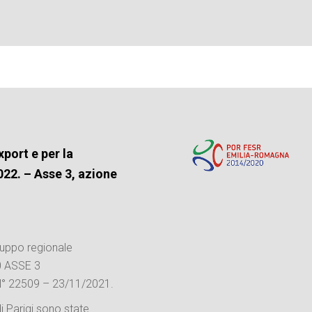
port e per la
2022.
– Asse 3, azione
luppo regionale
0 ASSE 3
 N° 22509 – 23/11/2021.
i Parigi sono state