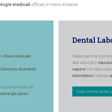
ologie medicali
efficaci e meno invasive.
Dental Lab
lla
linea medicale
Vasta gamma di prod
alta velocità e
classic
 Devices distribuiti
vapore
con allacciame
miscelatori
, robuste
prevalentemente nel
Scopri la linea Dental L
chirurgie
piezo