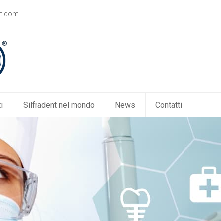
nt.com
i
Silfradent nel mondo
News
Contatti