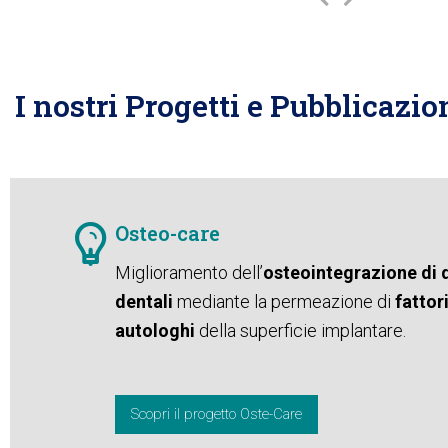
slide
slide
I nostri Progetti e Pubblicazio
Osteo-care
Miglioramento dell’
osteointegrazione di d
dentali
mediante la permeazione di
fattor
autologhi
della superficie implantare.
Scopri il progetto Oste-Care