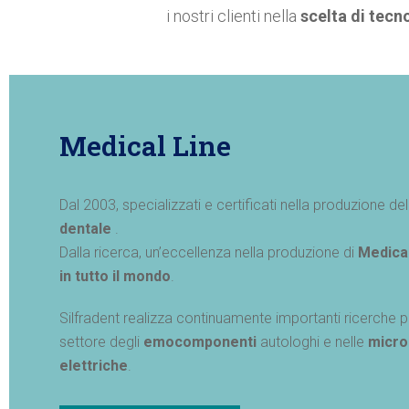
i nostri clienti nella
scelta di tecn
Medical Line
Dal 2003, specializzati e certificati nella produzione de
dentale
.
Dalla ricerca, un’eccellenza nella produzione di
Medical
in tutto il mondo
.
Silfradent realizza continuamente importanti ricerche 
settore degli
emocomponenti
autologhi e nelle
micro
elettriche
.