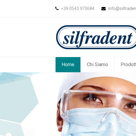
+39 0543 970684
info@silfrade
Home
Chi Siamo
Prodott