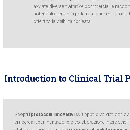
avviate diverse trattative commerciali e raccolti
potenziali clienti e di potenziali partner. I prodot
ottenuto la visibilità richiesta.
Introduction to Clinical Trial 
Scopri i
protocolli innovativi
sviluppati e validati con evi
di ricerca, sperimentazione e collaborazione interdiscipli
stato sottoposto a rigorosi
processi di valutazione
per 