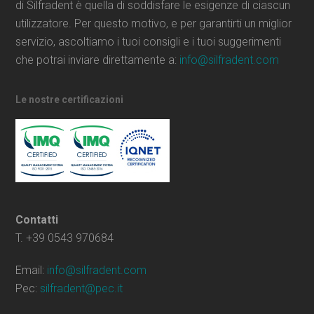
di Silfradent è quella di soddisfare le esigenze di ciascun
utilizzatore. Per questo motivo, e per garantirti un miglior
servizio, ascoltiamo i tuoi consigli e i tuoi suggerimenti
che potrai inviare direttamente a:
info@silfradent.com
Le nostre certificazioni
Contatti
T. +39 0543 970684
Email:
info@silfradent.com
Pec:
silfradent@pec.it