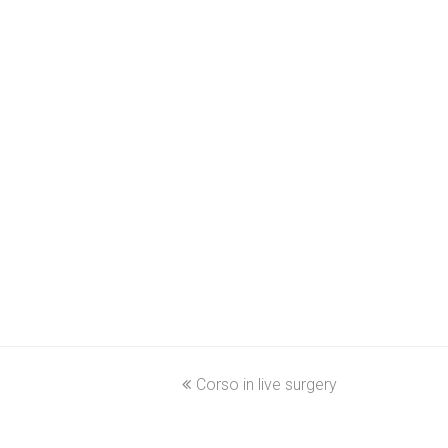
previous
Corso in live surgery
post: