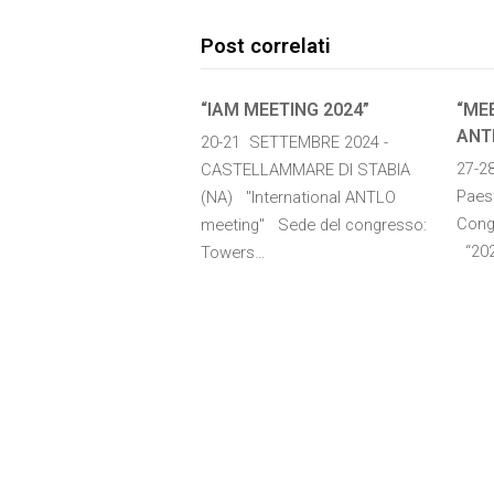
Post correlati
“IAM MEETING 2024”
“MEE
ANT
20-21 SETTEMBRE 2024 -
27-2
CASTELLAMMARE DI STABIA
Paes
(NA) "International ANTLO
Cong
meeting" Sede del congresso:
“202
Towers…