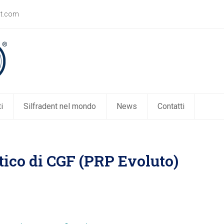
nt.com
i
Silfradent nel mondo
News
Contatti
atico di CGF (PRP Evoluto)