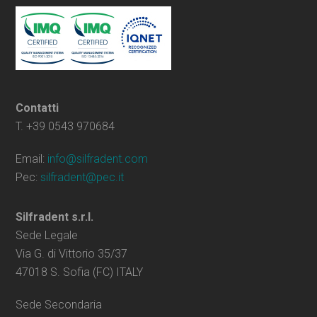
Contatti
T. +39 0543 970684
Email:
info@silfradent.com
Pec:
silfradent@pec.it
Silfradent s.r.l.
Sede Legale
Via G. di Vittorio 35/37
47018 S. Sofia (FC) ITALY
Sede Secondaria