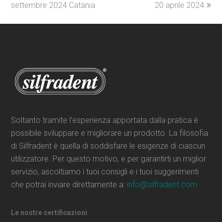
settembre 2024 Catania
20 aprile 2024
Soltanto tramite l’esperienza apportata dalla pratica è
possibile sviluppare e migliorare un prodotto. La filosofia
di Silfradent è quella di soddisfare le esigenze di ciascun
utilizzatore. Per questo motivo, e per garantirti un miglior
servizio, ascoltiamo i tuoi consigli e i tuoi suggerimenti
che potrai inviare direttamente a:
info@silfradent.com
Le nostre certificazioni