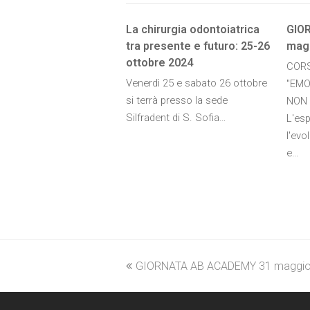
La chirurgia odontoiatrica
GIO
tra presente e futuro: 25-26
mag
ottobre 2024
CORS
Venerdì 25 e sabato 26 ottobre
"EM
si terrà presso la sede
NON 
Silfradent di S. Sofia…
L'esp
l'ev
e…
previous
GIORNATA AB ACADEMY 31 maggio
post: