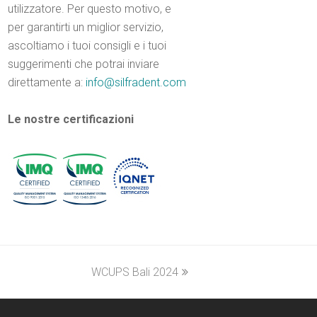
utilizzatore. Per questo motivo, e
per garantirti un miglior servizio,
ascoltiamo i tuoi consigli e i tuoi
suggerimenti che potrai inviare
direttamente a:
info@silfradent.com
Le nostre certificazioni
WCUPS Bali 2024
next
post: