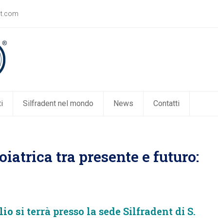
nt.com
i
Silfradent nel mondo
News
Contatti
iatrica tra presente e futuro:
lio s
i terrà presso la sede Silfradent di S.