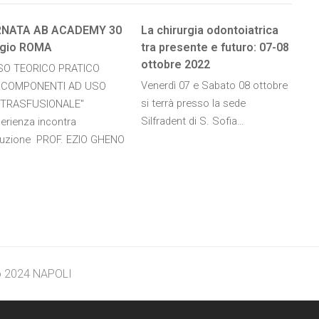
RNATA AB ACADEMY 30
La chirurgia odontoiatrica
gio ROMA
tra presente e futuro: 07-08
ottobre 2022
O TEORICO PRATICO
Venerdì 07 e Sabato 08 ottobre
OCOMPONENTI AD USO
si terrà presso la sede
TRASFUSIONALE"
Silfradent di S. Sofia…
erienza incontra
oluzione PROF. EZIO GHENO
 2024 NAPOLI