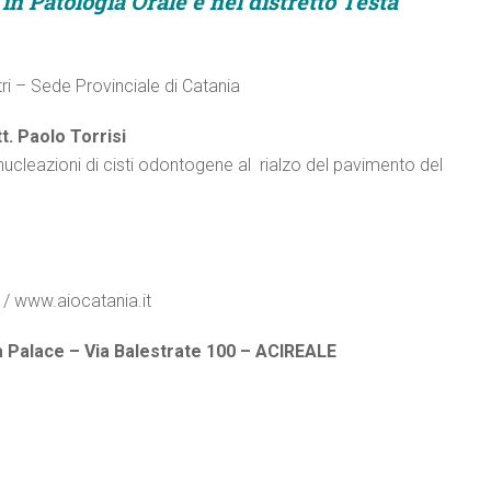
in Patologia Orale e nel distretto Testa
ri – Sede Provinciale di Catania
t. Paolo Torrisi
enucleazioni di cisti odontogene al rialzo del pavimento del
 / www.aiocatania.it
la Palace – Via Balestrate 100 – ACIREALE