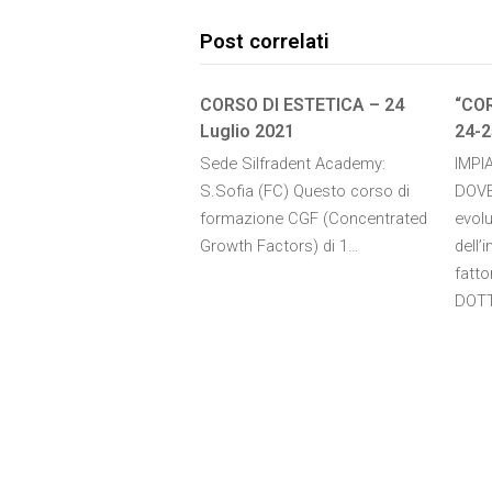
Post correlati
CORSO DI ESTETICA – 24
“CO
Luglio 2021
24-2
Sede Silfradent Academy:
IMPI
S.Sofia (FC) Questo corso di
DOVE
formazione CGF (Concentrated
evolu
Growth Factors) di 1…
dell’
fatto
DOT