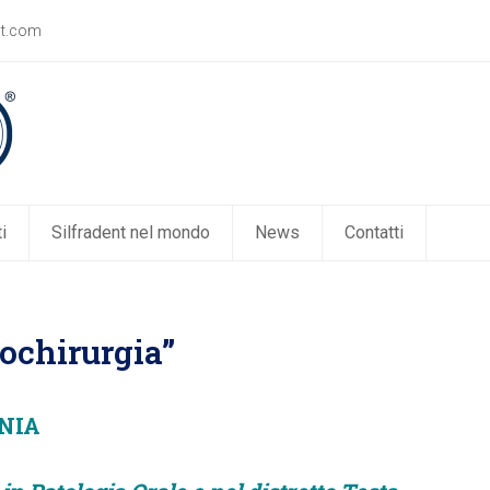
nt.com
i
Silfradent nel mondo
News
Contatti
ochirurgia”
ANIA