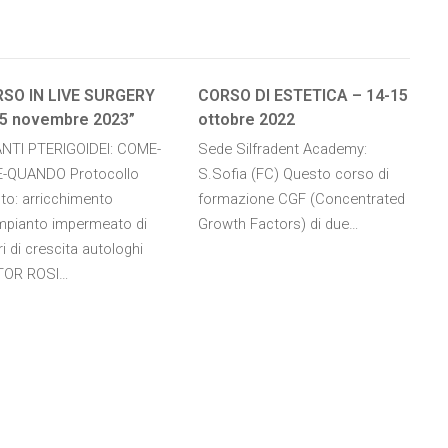
RSO IN LIVE SURGERY
CORSO DI ESTETICA – 14-15
5 novembre 2023”
ottobre 2022
ANTI PTERIGOIDEI: COME-
Sede Silfradent Academy:
-QUANDO Protocollo
S.Sofia (FC) Questo corso di
to: arricchimento
formazione CGF (Concentrated
impianto impermeato di
Growth Factors) di due…
ri di crescita autologhi
TOR ROSI…