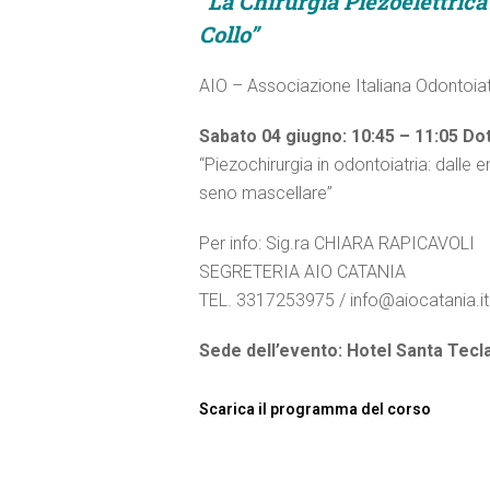
“La Chirurgia Piezoelettrica 
Collo”
AIO – Associazione Italiana Odontoiat
Sabato 04 giugno: 10:45 – 11:05
Dot
“Piezochirurgia in odontoiatria: dalle 
seno mascellare”
Per info: Sig.ra CHIARA RAPICAVOLI
SEGRETERIA AIO CATANIA
TEL. 3317253975 / info@aiocatania.it
Sede dell’evento: Hotel Santa Tec
S
carica il programma del corso