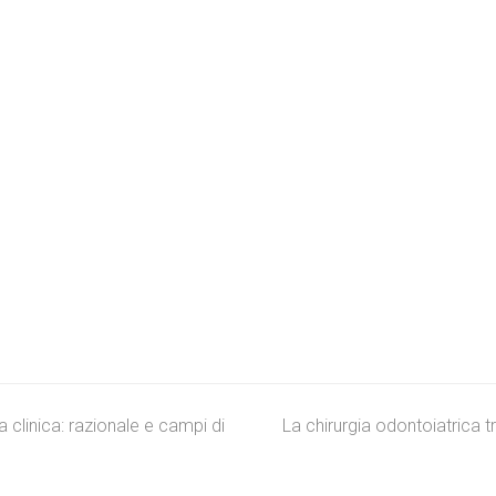
a clinica: razionale e campi di
La chirurgia odontoiatrica t
next
post: